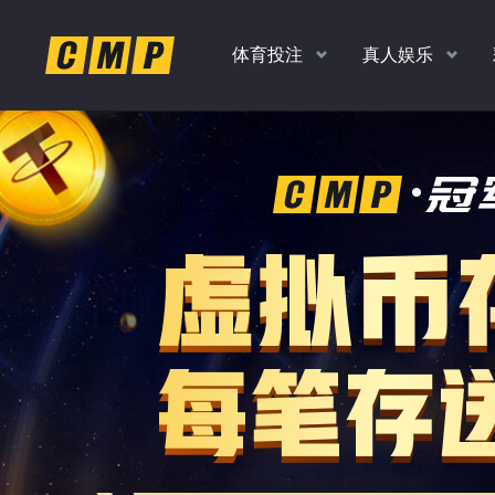
体育投注
真人娱乐
返水
返水
返水
返水
高达
高达
高达
高达
时时彩、PK10、香港彩
老虎机，捕鱼，真人
扫码
下
1.0
1.0
1.10
1.20
各种玩法任你玩
多款经典游戏
%
%
%
%